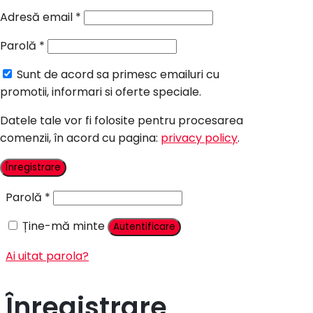
Candy Bar Botez
Adresă email
*
Accesorii
Parolă
*
Contact
Sunt de acord sa primesc emailuri cu
Autentificare
promotii, informari si oferte speciale.
Datele tale vor fi folosite pentru procesarea
comenzii, în acord cu pagina:
privacy policy
.
Nume utilizator sau adresă email
*
Înregistrare
Parolă
*
Ține-mă minte
Autentificare
Ai uitat parola?
Înregistrare