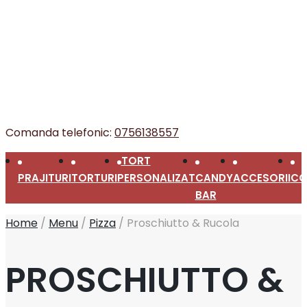
Comanda telefonic:
0756138557
TORT
PRAJITURI
TORTURI
PERSONALIZAT
CANDY
ACCESORII
CO
BAR
Home
/
Menu
/
Pizza
/
Proschiutto & Rucola
PROSCHIUTTO &