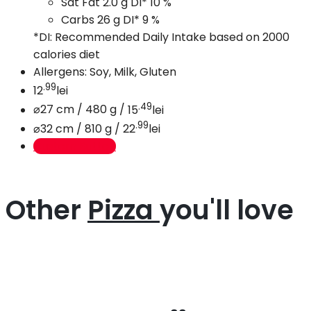
Sat Fat
2.0 g
DI*
10 %
Carbs
26 g
DI*
9 %
*DI: Recommended Daily Intake based on 2000
calories diet
Allergens: Soy, Milk, Gluten
.99
12
lei
.49
⌀27 cm / 480 g /
15
lei
.99
⌀32 cm / 810 g /
22
lei
Custom Button
Other
Pizza
you'll love