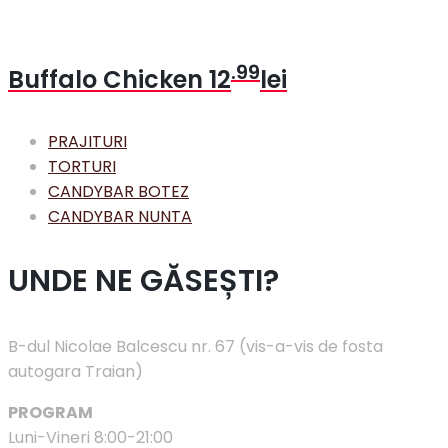
.99
Buffalo Chicken
12
lei
PRAJITURI
TORTURI
CANDYBAR BOTEZ
CANDYBAR NUNTA
UNDE NE GĂSEȘTI?
B-dul Nicolae Balcescu nr. 67 (vis-a-vis de fosta
autogara Traian)
PROGRAM
Luni-Vineri 8:00-21:00