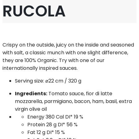
RUCOLA
Crispy on the outside, juicy on the inside and seasoned
with salt, a classic munch with one slight difference,
they are 100% Organic. Try with one of our
internationally inspired sauces.
Serving size:
⌀22 cm / 320 g
Ingredients:
Tomato sauce, fior di latte
mozzarella, parmigiano, bacon, ham, basil, extra
virgin olive oil
Energy
380 Cal
DI*
19 %
Protein
28 g
DI*
56 %
Fat
12 g
DI*
15 %