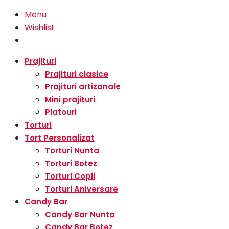
Menu
Wishlist
Prajituri
Prajituri clasice
Prajituri artizanale
Mini prajituri
Platouri
Torturi
Tort Personalizat
Torturi Nunta
Torturi Botez
Torturi Copii
Torturi Aniversare
Candy Bar
Candy Bar Nunta
Candy Bar Botez