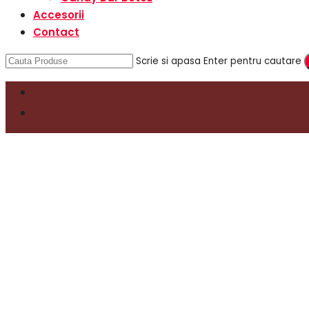
Accesorii
Contact
Scrie si apasa Enter pentru cautare
Comanda telefonic:
0756138557
0
Autentificare
Nume utilizator sau adresă email
*