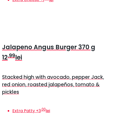
Jalapeno Angus Burger
370 g
.99
12
lei
Stacked high with avocado, pepper Jack,
red onion, roasted jalapeños, tomato &
pickles
.00
Extra Patty
+
3
lei