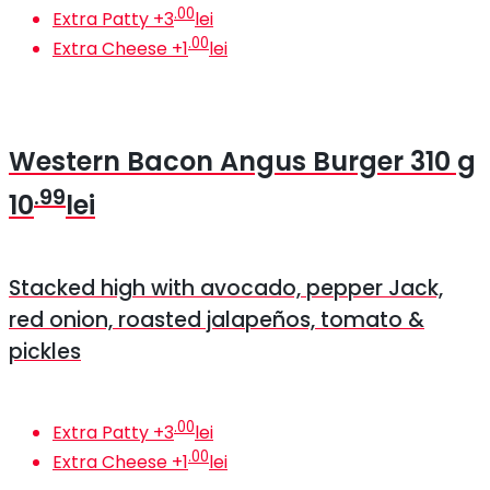
.00
Extra Patty
+
3
lei
.00
Extra Cheese
+
1
lei
Western Bacon Angus Burger
310 g
.99
10
lei
Stacked high with avocado, pepper Jack,
red onion, roasted jalapeños, tomato &
pickles
.00
Extra Patty
+
3
lei
.00
Extra Cheese
+
1
lei