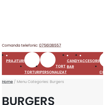
Comanda telefonic:
0756138557
PRAJITURI
CANDY
ACCESORII
TORT
BAR
TORTURI
PERSONALIZAT
CO
Home
/
Menu Categories:
Burgers
BURGERS