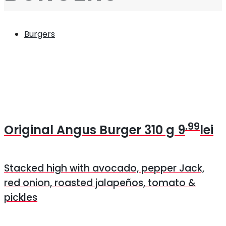
Burgers
.99
Original Angus Burger
310 g
9
lei
Stacked high with avocado, pepper Jack,
red onion, roasted jalapeños, tomato &
pickles