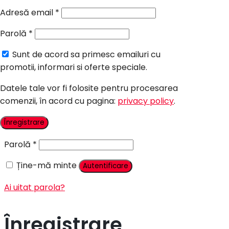
Candy Bar Botez
Adresă email
*
Accesorii
Parolă
*
Contact
Sunt de acord sa primesc emailuri cu
Autentificare
promotii, informari si oferte speciale.
Datele tale vor fi folosite pentru procesarea
comenzii, în acord cu pagina:
privacy policy
.
Nume utilizator sau adresă email
*
Înregistrare
Parolă
*
Ține-mă minte
Autentificare
Ai uitat parola?
Înregistrare