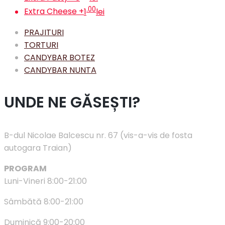
.00
Extra Cheese
+
1
lei
PRAJITURI
TORTURI
CANDYBAR BOTEZ
CANDYBAR NUNTA
UNDE NE GĂSEȘTI?
B-dul Nicolae Balcescu nr. 67 (vis-a-vis de fosta
autogara Traian)
PROGRAM
Luni-Vineri 8:00-21:00
Sâmbătă 8:00-21:00
Duminică 9:00-20:00