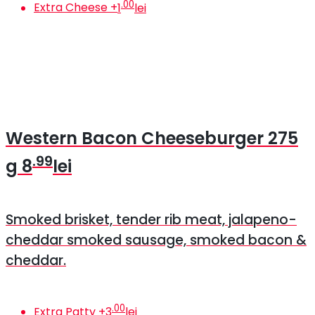
.00
Extra Cheese
+
1
lei
Western Bacon Cheeseburger
275
.99
g
8
lei
Smoked brisket, tender rib meat, jalapeno-
cheddar smoked sausage, smoked bacon &
cheddar.
.00
Extra Patty
+
3
lei