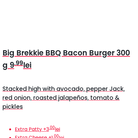
Big Brekkie BBQ Bacon Burger
300
.99
g
9
lei
Stacked high with avocado, pepper Jack,
red onion, roasted jalapeños, tomato &
pickles
.00
Extra Patty
+
3
lei
.00
Extra Cheese
+
1
lei