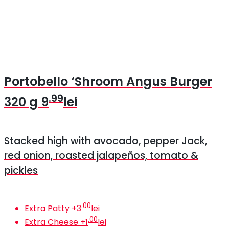
Portobello ‘Shroom Angus Burger
.99
320 g
9
lei
Stacked high with avocado, pepper Jack,
red onion, roasted jalapeños, tomato &
pickles
.00
Extra Patty
+
3
lei
.00
Extra Cheese
+
1
lei