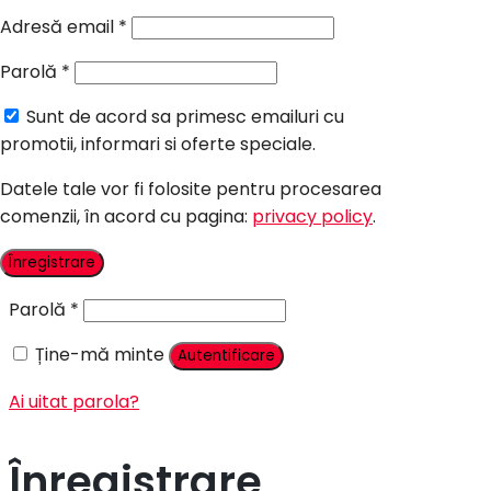
Candy Bar Botez
Adresă email
*
Accesorii
Parolă
*
Contact
Sunt de acord sa primesc emailuri cu
Autentificare
promotii, informari si oferte speciale.
Datele tale vor fi folosite pentru procesarea
comenzii, în acord cu pagina:
privacy policy
.
Nume utilizator sau adresă email
*
Înregistrare
Parolă
*
Ține-mă minte
Autentificare
Ai uitat parola?
Înregistrare