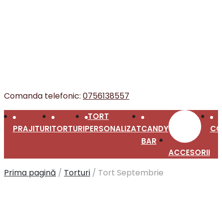
Comanda telefonic:
0756138557
TORT
PRAJITURI
TORTURI
PERSONALIZAT
CANDY
ACCESORII
CO
BAR
Prima pagină
/
Torturi
/
Tort Septembrie