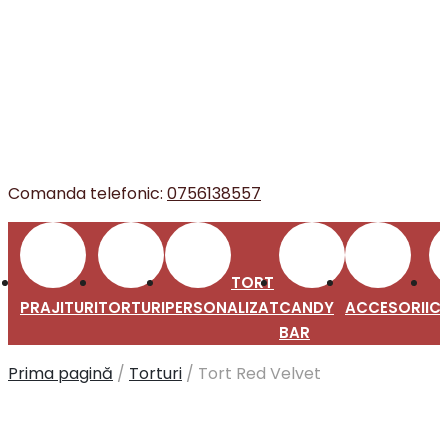
Comanda telefonic:
0756138557
TORT
TORTURI
PERSONALIZAT
CANDY
ACCESORII
BAR
PRAJITURI
CO
Prima pagină
/
Torturi
/
Tort Red Velvet