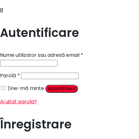
Menu
0
My Account
Wishlist
Autentificare
Prajituri
Prajituri clasice
Nume utilizator sau adresă email
*
Prajituri artizanale
Mini prajituri
Parolă
*
Platouri
Torturi
Ține-mă minte
Autentificare
Tort Personalizat
Torturi Nunta
Ai uitat parola?
Torturi Botez
Torturi Copii
Înregistrare
Torturi Aniversare
Candy Bar
Candy Bar Nunta