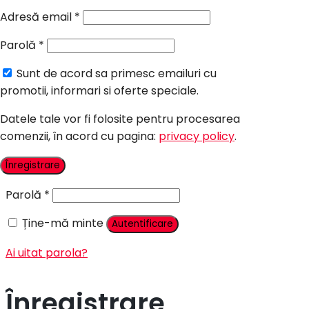
Candy Bar Botez
Adresă email
*
Accesorii
Parolă
*
Contact
Sunt de acord sa primesc emailuri cu
Autentificare
promotii, informari si oferte speciale.
Datele tale vor fi folosite pentru procesarea
comenzii, în acord cu pagina:
privacy policy
.
Nume utilizator sau adresă email
*
Înregistrare
Parolă
*
Ține-mă minte
Autentificare
Ai uitat parola?
Înregistrare