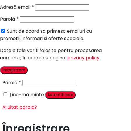
Candy Bar Botez
Adresă email
*
Accesorii
Parolă
*
Contact
Sunt de acord sa primesc emailuri cu
Autentificare
promotii, informari si oferte speciale.
Datele tale vor fi folosite pentru procesarea
comenzii, în acord cu pagina:
privacy policy
.
Nume utilizator sau adresă email
*
Înregistrare
Parolă
*
Ține-mă minte
Autentificare
Ai uitat parola?
Înregistrare