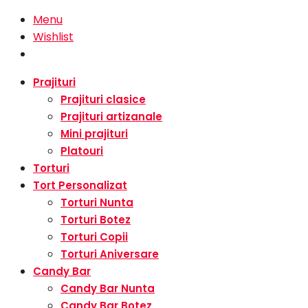
Menu
Wishlist
Prajituri
Prajituri clasice
Prajituri artizanale
Mini prajituri
Platouri
Torturi
Tort Personalizat
Torturi Nunta
Torturi Botez
Torturi Copii
Torturi Aniversare
Candy Bar
Candy Bar Nunta
Candy Bar Botez