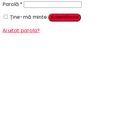
Parolă
*
Ține-mă minte
Autentificare
Ai uitat parola?
Înregistrare
Adresă email
*
Parolă
*
Sunt de acord sa primesc emailuri cu promotii, informa
Datele tale vor fi folosite pentru procesarea comenzii, 
Înregistrare