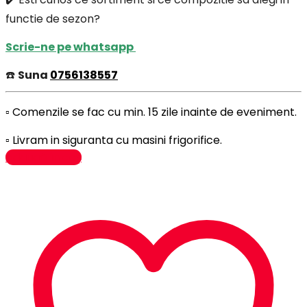
functie de sezon?
Scrie-ne pe whatsapp
☎️
Suna
0756138557
▫️ Comenzile se fac cu min. 15 zile inainte de eveniment.
▫️ Livram in siguranta cu masini frigorifice.
Adaugă în coș