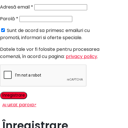
Candy Bar Botez
Adresă email
*
Accesorii
Parolă
*
Contact
Sunt de acord sa primesc emailuri cu
Autentificare
promotii, informari si oferte speciale.
Datele tale vor fi folosite pentru procesarea
comenzii, în acord cu pagina:
privacy policy
.
Nume utilizator sau adresă email
*
Parolă
*
Ține-mă minte
Autentificare
Înregistrare
Ai uitat parola?
Înregistrare