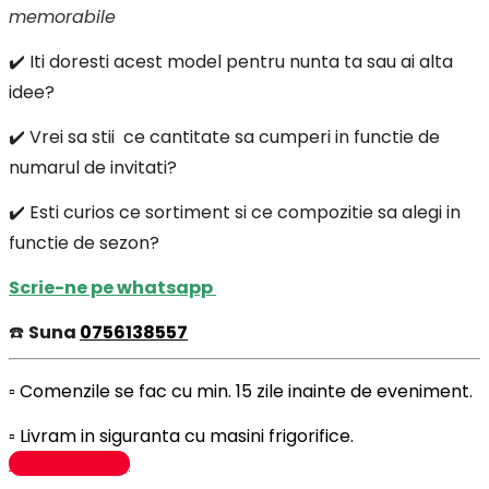
memorabile
✔️ Iti doresti acest model pentru nunta ta sau ai alta
idee?
✔️ Vrei sa stii ce cantitate sa cumperi in functie de
numarul de invitati?
✔️ Esti curios ce sortiment si ce compozitie sa alegi in
functie de sezon?
Scrie-ne pe whatsapp
☎️
Suna
0756138557
▫️ Comenzile se fac cu min. 15 zile inainte de eveniment.
▫️ Livram in siguranta cu masini frigorifice.
Adaugă în coș