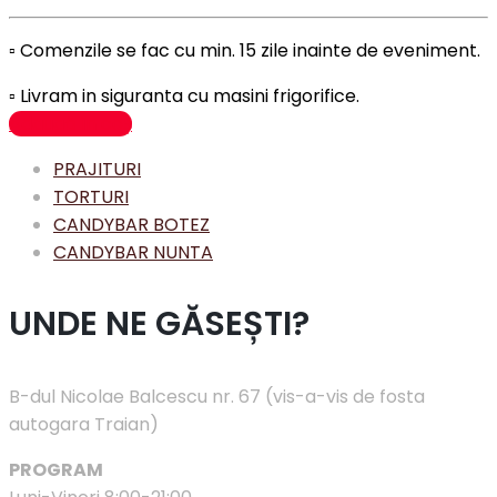
▫️ Comenzile se fac cu min. 15 zile inainte de eveniment.
▫️ Livram in siguranta cu masini frigorifice.
Adaugă în coș
PRAJITURI
TORTURI
CANDYBAR BOTEZ
CANDYBAR NUNTA
UNDE NE GĂSEȘTI?
B-dul Nicolae Balcescu nr. 67 (vis-a-vis de fosta
autogara Traian)
PROGRAM