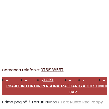
Comanda telefonic:
0756138557
TORT
PRAJITURI
TORTURI
PERSONALIZAT
CANDY
ACCESORII
CO
BAR
Prima pagină
/
Torturi Nunta
/
Tort Nunta Red Poppy