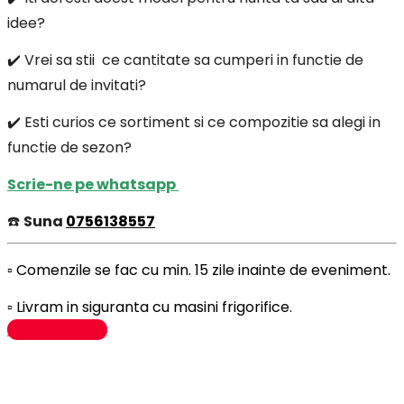
idee?
✔️ Vrei sa stii ce cantitate sa cumperi in functie de
numarul de invitati?
✔️ Esti curios ce sortiment si ce compozitie sa alegi in
functie de sezon?
Scrie-ne pe whatsapp
☎️
Suna
0756138557
▫️ Comenzile se fac cu min. 15 zile inainte de eveniment.
▫️ Livram in siguranta cu masini frigorifice.
Adaugă în coș