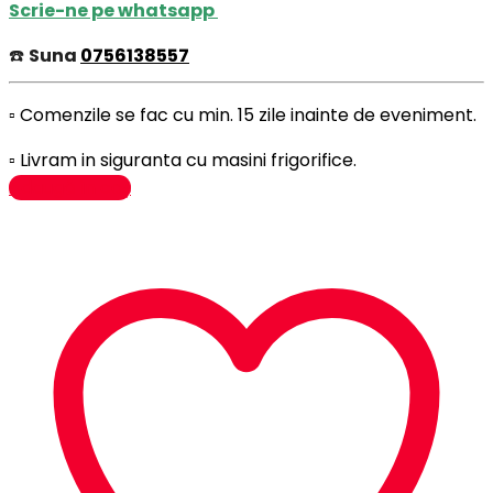
Scrie-ne pe whatsapp
☎️
Suna
0756138557
▫️ Comenzile se fac cu min. 15 zile inainte de eveniment.
▫️ Livram in siguranta cu masini frigorifice.
Adaugă în coș