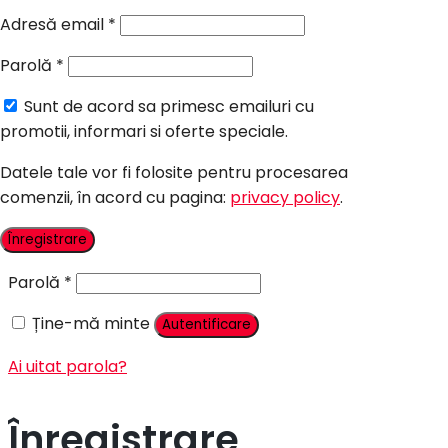
Candy Bar Botez
Adresă email
*
Accesorii
Parolă
*
Contact
Sunt de acord sa primesc emailuri cu
Autentificare
promotii, informari si oferte speciale.
Datele tale vor fi folosite pentru procesarea
comenzii, în acord cu pagina:
privacy policy
.
Nume utilizator sau adresă email
*
Înregistrare
Parolă
*
Ține-mă minte
Autentificare
Ai uitat parola?
Înregistrare