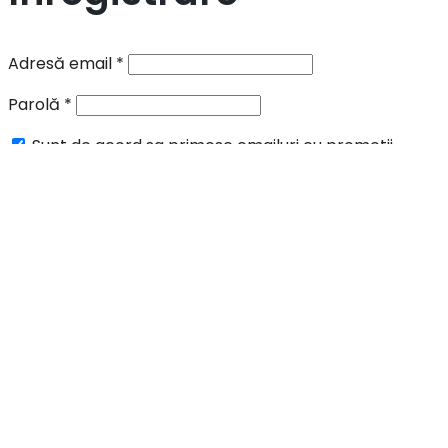
Adresă email
*
Parolă
*
Sunt de acord sa primesc emailuri cu promotii,
informari si oferte speciale.
Datele tale vor fi folosite pentru procesarea comenzii,
în acord cu pagina:
privacy policy
.
Înregistrare
Scrie si apasa Enter pentru cautare