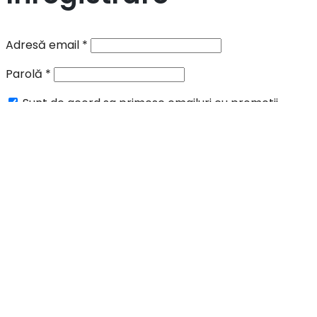
Adresă email
*
Parolă
*
Sunt de acord sa primesc emailuri cu promotii,
informari si oferte speciale.
Datele tale vor fi folosite pentru procesarea comenzii,
în acord cu pagina:
privacy policy
.
Înregistrare
Scrie si apasa Enter pentru cautare