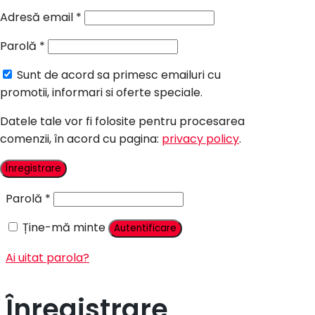
Candy Bar Botez
Adresă email
*
Accesorii
Parolă
*
Contact
Sunt de acord sa primesc emailuri cu
Autentificare
promotii, informari si oferte speciale.
Datele tale vor fi folosite pentru procesarea
comenzii, în acord cu pagina:
privacy policy
.
Nume utilizator sau adresă email
*
Înregistrare
Parolă
*
Ține-mă minte
Autentificare
Ai uitat parola?
Înregistrare