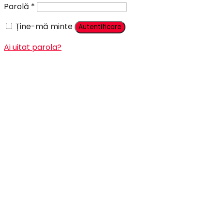
Parolă
*
Ține-mă minte
Autentificare
Ai uitat parola?
Înregistrare
Adresă email
*
Parolă
*
Sunt de acord sa primesc emailuri cu promotii, informa
Datele tale vor fi folosite pentru procesarea comenzii, 
Înregistrare