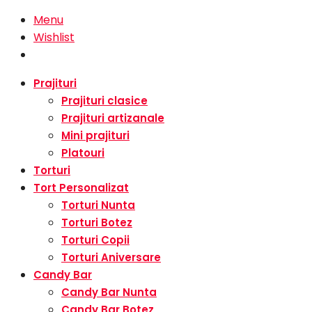
Menu
Wishlist
Prajituri
Prajituri clasice
Prajituri artizanale
Mini prajituri
Platouri
Torturi
Tort Personalizat
Torturi Nunta
Torturi Botez
Torturi Copii
Torturi Aniversare
Candy Bar
Candy Bar Nunta
Candy Bar Botez