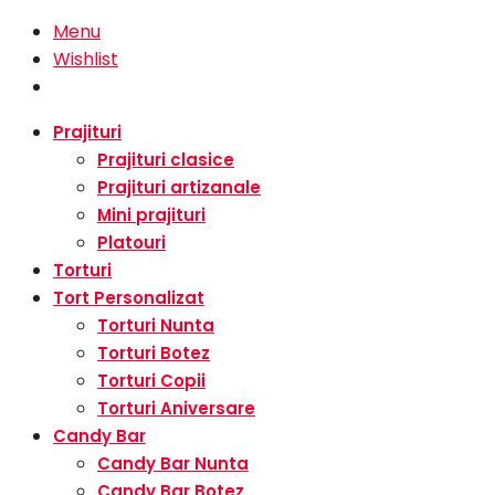
Menu
Wishlist
Prajituri
Prajituri clasice
Prajituri artizanale
Mini prajituri
Platouri
Torturi
Tort Personalizat
Torturi Nunta
Torturi Botez
Torturi Copii
Torturi Aniversare
Candy Bar
Candy Bar Nunta
Candy Bar Botez