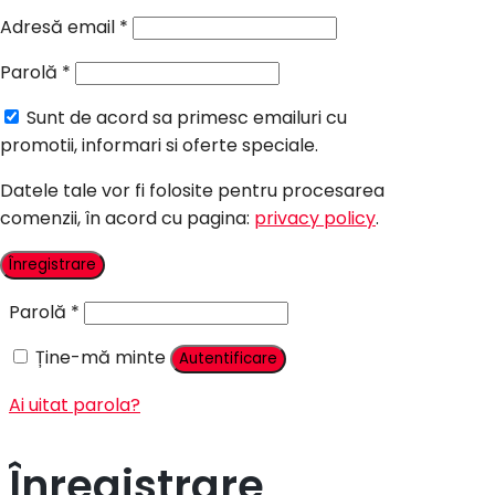
Candy Bar Botez
Adresă email
*
Accesorii
Parolă
*
Contact
Sunt de acord sa primesc emailuri cu
Autentificare
promotii, informari si oferte speciale.
Datele tale vor fi folosite pentru procesarea
comenzii, în acord cu pagina:
privacy policy
.
Nume utilizator sau adresă email
*
Înregistrare
Parolă
*
Ține-mă minte
Autentificare
Ai uitat parola?
Înregistrare