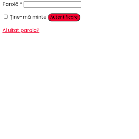
Parolă
*
Ține-mă minte
Autentificare
Ai uitat parola?
Înregistrare
Adresă email
*
Parolă
*
Sunt de acord sa primesc emailuri cu promotii, informa
Datele tale vor fi folosite pentru procesarea comenzii, 
Înregistrare