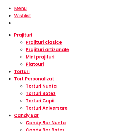
Menu
Wishlist
Prajituri
Prajituri clasice
Prajituri artizanale
Mini prajituri
Platouri
Torturi
Tort Personalizat
Torturi Nunta
Torturi Botez
Torturi Copii
Torturi Aniversare
Candy Bar
Candy Bar Nunta
Candy Bar Botez