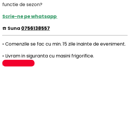
functie de sezon?
Scrie-ne pe whatsapp
☎️
Suna
0756138557
▫️ Comenzile se fac cu min. 15 zile inainte de eveniment.
▫️ Livram in siguranta cu masini frigorifice.
Adaugă în coș