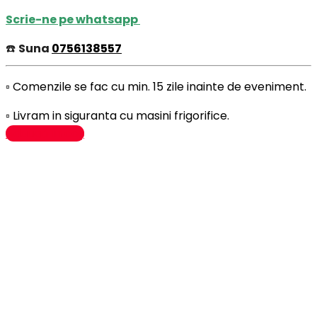
Scrie-ne pe whatsapp
☎️
Suna
0756138557
▫️ Comenzile se fac cu min. 15 zile inainte de eveniment.
▫️ Livram in siguranta cu masini frigorifice.
Adaugă în coș