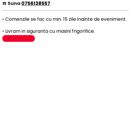
☎️
Suna
0756138557
▫️ Comenzile se fac cu min. 15 zile inainte de eveniment.
▫️ Livram in siguranta cu masini frigorifice.
Adaugă în coș