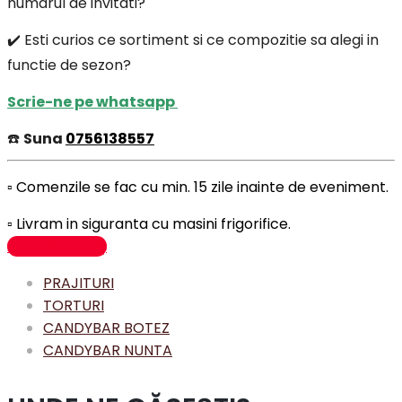
numarul de invitati?
✔️ Esti curios ce sortiment si ce compozitie sa alegi in
functie de sezon?
Scrie-ne pe whatsapp
☎️
Suna
0756138557
▫️ Comenzile se fac cu min. 15 zile inainte de eveniment.
▫️ Livram in siguranta cu masini frigorifice.
Adaugă în coș
PRAJITURI
TORTURI
CANDYBAR BOTEZ
CANDYBAR NUNTA