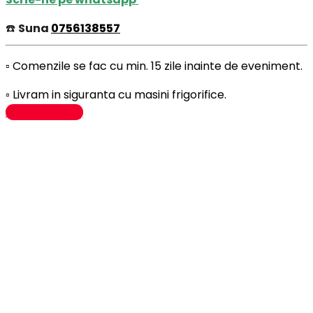
☎️
Suna
0756138557
▫️ Comenzile se fac cu min. 15 zile inainte de eveniment.
▫️ Livram in siguranta cu masini frigorifice.
Adaugă în coș