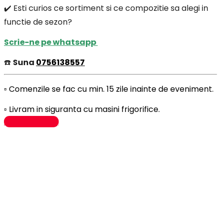
✔️ Esti curios ce sortiment si ce compozitie sa alegi in
functie de sezon?
Scrie-ne pe whatsapp
☎️
Suna
0756138557
▫️ Comenzile se fac cu min. 15 zile inainte de eveniment.
▫️ Livram in siguranta cu masini frigorifice.
Adaugă în coș