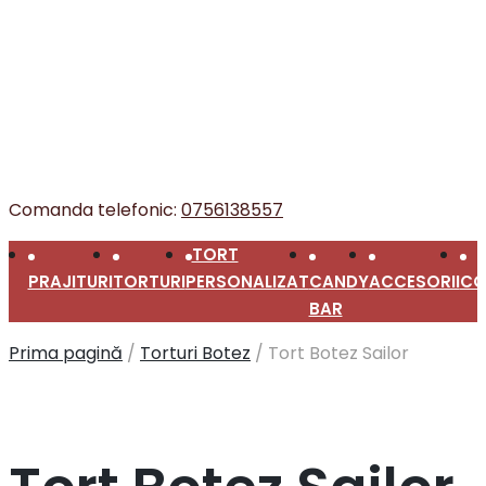
Comanda telefonic:
0756138557
TORT
PRAJITURI
TORTURI
PERSONALIZAT
CANDY
ACCESORII
CO
BAR
Prima pagină
/
Torturi Botez
/
Tort Botez Sailor