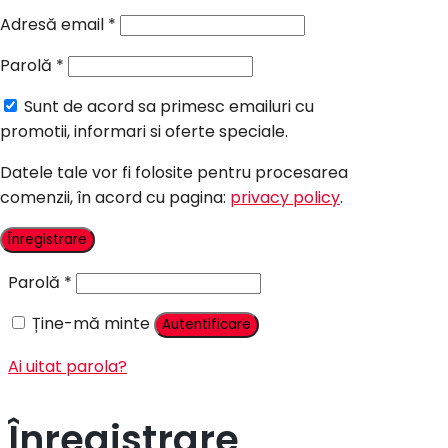
Candy Bar Botez
Adresă email
*
Accesorii
Parolă
*
Contact
Sunt de acord sa primesc emailuri cu
Autentificare
promotii, informari si oferte speciale.
Datele tale vor fi folosite pentru procesarea
comenzii, în acord cu pagina:
privacy policy
.
Nume utilizator sau adresă email
*
Înregistrare
Parolă
*
Ține-mă minte
Autentificare
Ai uitat parola?
Înregistrare