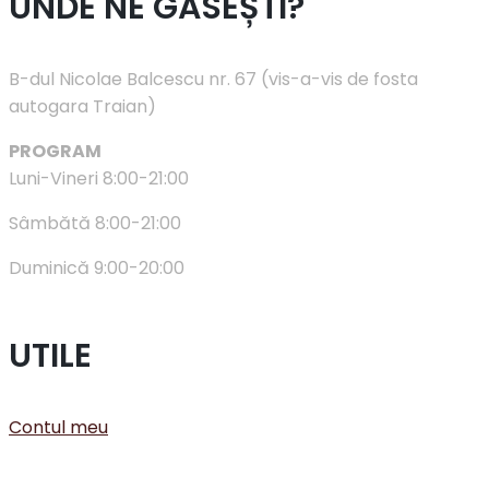
UNDE NE GĂSEȘTI?
B-dul Nicolae Balcescu nr. 67 (vis-a-vis de fosta
autogara Traian)
PROGRAM
Luni-Vineri 8:00-21:00
Sâmbătă 8:00-21:00
Duminică 9:00-20:00
UTILE
Contul meu