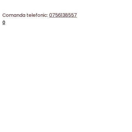
Comanda telefonic:
0756138557
0
Autentificare
Nume utilizator sau adresă email
*
Parolă
*
Ține-mă minte
Autentificare
Ai uitat parola?
Înregistrare