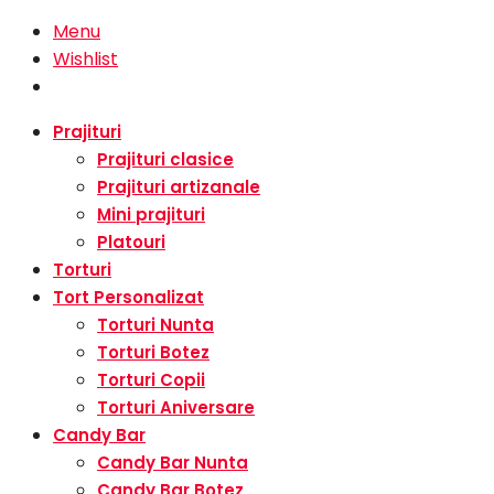
Menu
Wishlist
Prajituri
Prajituri clasice
Prajituri artizanale
Mini prajituri
Platouri
Torturi
Tort Personalizat
Torturi Nunta
Torturi Botez
Torturi Copii
Torturi Aniversare
Candy Bar
Candy Bar Nunta
Candy Bar Botez