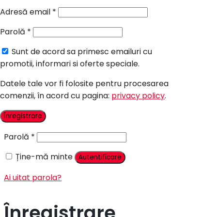
Candy Bar Botez
Adresă email
*
Accesorii
Parolă
*
Contact
Sunt de acord sa primesc emailuri cu
Autentificare
promotii, informari si oferte speciale.
Datele tale vor fi folosite pentru procesarea
comenzii, în acord cu pagina:
privacy policy
.
Nume utilizator sau adresă email
*
Înregistrare
Parolă
*
Ține-mă minte
Autentificare
Ai uitat parola?
Înregistrare