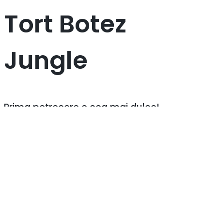
Tort Botez
Jungle
Prima petrecere e cea mai dulce!
Realizam torturi speciale pentru evenimente
memorabile
✔️ Iti doresti acest model pentru petrecerea de botez
sau ai alta idee?
✔️ Vrei sa stii ce cantitate sa cumperi in functie de