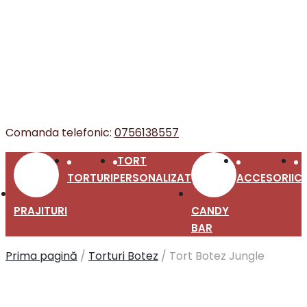
Comanda telefonic:
0756138557
TORT
TORTURI
PERSONALIZAT
ACCESORII
C
PRAJITURI
CANDY
BAR
Prima pagină
/
Torturi Botez
/
Tort Botez Jungle