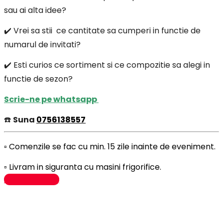
sau ai alta idee?
✔️ Vrei sa stii ce cantitate sa cumperi in functie de
numarul de invitati?
✔️ Esti curios ce sortiment si ce compozitie sa alegi in
functie de sezon?
Scrie-ne pe whatsapp
☎️
Suna
0756138557
▫️ Comenzile se fac cu min. 15 zile inainte de eveniment.
▫️ Livram in siguranta cu masini frigorifice.
Adaugă în coș