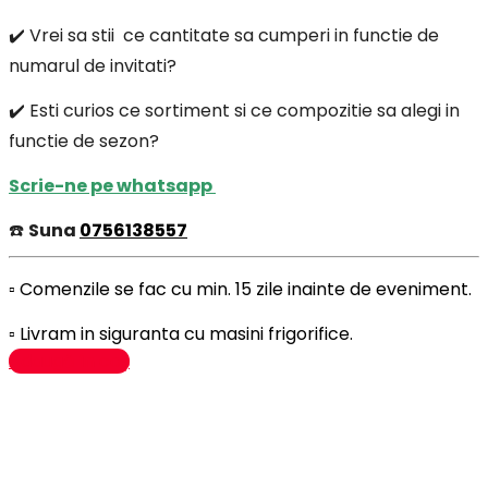
✔️ Vrei sa stii ce cantitate sa cumperi in functie de
numarul de invitati?
✔️ Esti curios ce sortiment si ce compozitie sa alegi in
functie de sezon?
Scrie-ne pe whatsapp
☎️
Suna
0756138557
▫️ Comenzile se fac cu min. 15 zile inainte de eveniment.
▫️ Livram in siguranta cu masini frigorifice.
Adaugă în coș