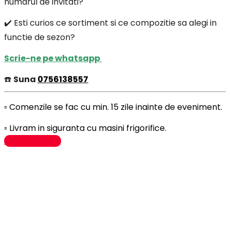
numarul de invitati?
✔️ Esti curios ce sortiment si ce compozitie sa alegi in
functie de sezon?
Scrie-ne pe whatsapp
☎️
Suna
0756138557
▫️ Comenzile se fac cu min. 15 zile inainte de eveniment.
▫️ Livram in siguranta cu masini frigorifice.
Adaugă în coș