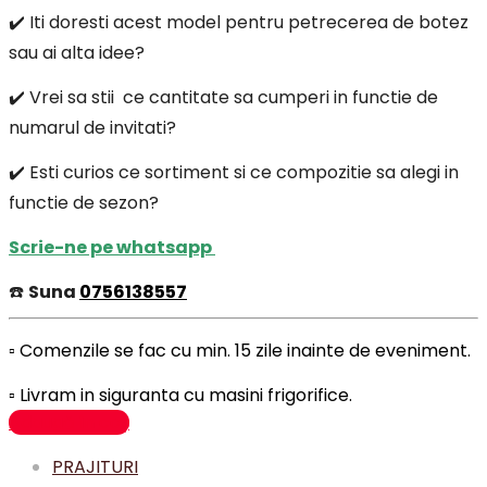
✔️ Iti doresti acest model pentru petrecerea de botez
sau ai alta idee?
✔️ Vrei sa stii ce cantitate sa cumperi in functie de
numarul de invitati?
✔️ Esti curios ce sortiment si ce compozitie sa alegi in
functie de sezon?
Scrie-ne pe whatsapp
☎️
Suna
0756138557
▫️ Comenzile se fac cu min. 15 zile inainte de eveniment.
▫️ Livram in siguranta cu masini frigorifice.
Adaugă în coș
PRAJITURI