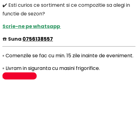
✔️ Esti curios ce sortiment si ce compozitie sa alegi in
functie de sezon?
Scrie-ne pe whatsapp
☎️
Suna
0756138557
▫️ Comenzile se fac cu min. 15 zile inainte de eveniment.
▫️ Livram in siguranta cu masini frigorifice.
Adaugă în coș