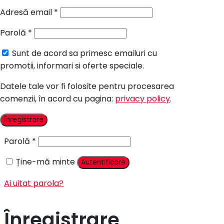
Candy Bar Botez
Adresă email
*
Accesorii
Parolă
*
Contact
Sunt de acord sa primesc emailuri cu
Autentificare
promotii, informari si oferte speciale.
Datele tale vor fi folosite pentru procesarea
comenzii, în acord cu pagina:
privacy policy
.
Nume utilizator sau adresă email
*
Înregistrare
Parolă
*
Ține-mă minte
Autentificare
Ai uitat parola?
Înregistrare