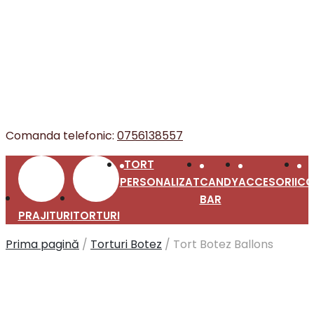
Comanda telefonic:
0756138557
TORT
PERSONALIZAT
CANDY
ACCESORII
CO
BAR
PRAJITURI
TORTURI
Prima pagină
/
Torturi Botez
/
Tort Botez Ballons