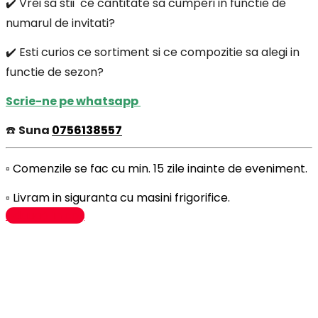
✔️ Vrei sa stii ce cantitate sa cumperi in functie de
numarul de invitati?
✔️ Esti curios ce sortiment si ce compozitie sa alegi in
functie de sezon?
Scrie-ne pe whatsapp
☎️
Suna
0756138557
▫️ Comenzile se fac cu min. 15 zile inainte de eveniment.
▫️ Livram in siguranta cu masini frigorifice.
Adaugă în coș