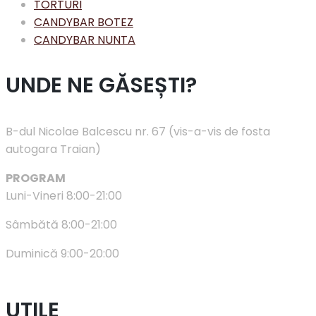
TORTURI
CANDYBAR BOTEZ
CANDYBAR NUNTA
UNDE NE GĂSEȘTI?
B-dul Nicolae Balcescu nr. 67 (vis-a-vis de fosta
autogara Traian)
PROGRAM
Luni-Vineri 8:00-21:00
Sâmbătă 8:00-21:00
Duminică 9:00-20:00
UTILE