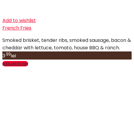
Add to wishlist
French Fries
Smoked brisket, tender ribs, smoked sausage, bacon &
cheddar with lettuce, tomato, house BBQ & ranch.
.99
3
lei
Adaugă în coș