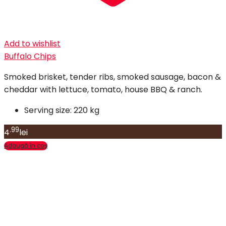
Add to wishlist
Buffalo Chips
Smoked brisket, tender ribs, smoked sausage, bacon &
cheddar with lettuce, tomato, house BBQ & ranch.
Serving size:
220 kg
.99
4
lei
Adaugă în coș