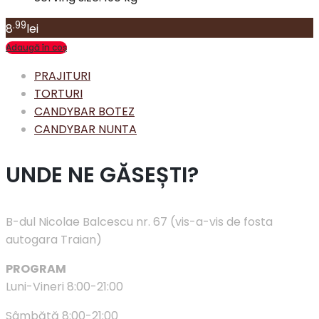
.99
8
lei
Adaugă în coș
PRAJITURI
TORTURI
CANDYBAR BOTEZ
CANDYBAR NUNTA
UNDE NE GĂSEȘTI?
B-dul Nicolae Balcescu nr. 67 (vis-a-vis de fosta
autogara Traian)
PROGRAM
Luni-Vineri 8:00-21:00
Sâmbătă 8:00-21:00