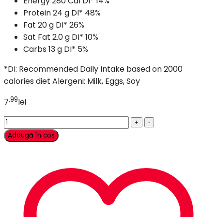
Energy
280 Cal
DI*
14%
Protein
24 g
DI*
48%
Fat
20 g
DI*
26%
Sat Fat
2.0 g
DI*
10%
Carbs
13 g
DI*
5%
*DI: Recommended Daily Intake based on 2000
calories diet
Alergeni: Milk, Eggs, Soy
.99
7
lei
Side
Fresco
Adaugă în coș
Salad
cantitate