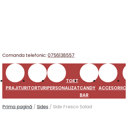
Comanda telefonic:
0756138557
TORT
PRAJITURI
TORTURI
PERSONALIZAT
CANDY
ACCESORII
C
BAR
Prima pagină
/
Sides
/
Side Fresco Salad