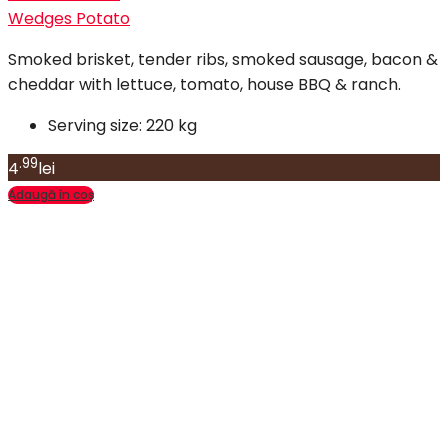
Wedges Potato
Smoked brisket, tender ribs, smoked sausage, bacon &
cheddar with lettuce, tomato, house BBQ & ranch.
Serving size:
220 kg
.99
4
lei
Adaugă în coș