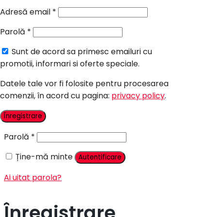
Candy Bar Botez
Adresă email
*
Accesorii
Parolă
*
Contact
Sunt de acord sa primesc emailuri cu
Autentificare
promotii, informari si oferte speciale.
Datele tale vor fi folosite pentru procesarea
comenzii, în acord cu pagina:
privacy policy
.
Nume utilizator sau adresă email
*
Înregistrare
Parolă
*
Ține-mă minte
Autentificare
Ai uitat parola?
Înregistrare