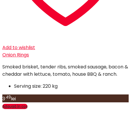
Add to wishlist
Onion Rings
Smoked brisket, tender ribs, smoked sausage, bacon &
cheddar with lettuce, tomato, house BBQ & ranch.
Serving size:
220 kg
.49
3
lei
Adaugă în coș