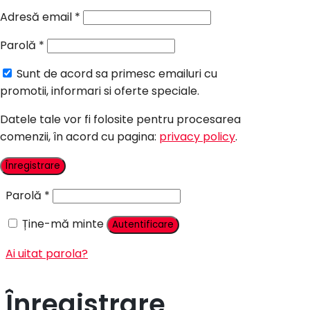
Candy Bar Botez
Adresă email
*
Accesorii
Parolă
*
Contact
Sunt de acord sa primesc emailuri cu
Autentificare
promotii, informari si oferte speciale.
Datele tale vor fi folosite pentru procesarea
comenzii, în acord cu pagina:
privacy policy
.
Nume utilizator sau adresă email
*
Înregistrare
Parolă
*
Ține-mă minte
Autentificare
Ai uitat parola?
Înregistrare