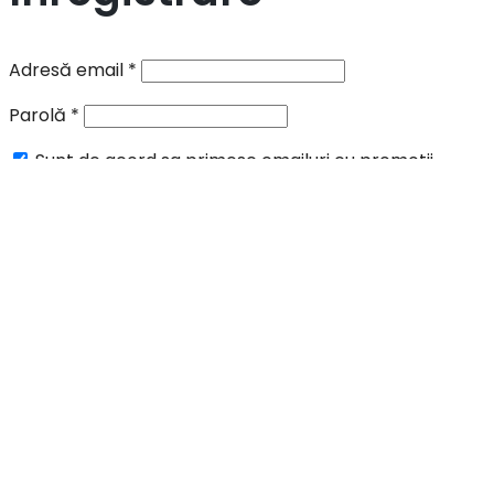
Adresă email
*
Parolă
*
Sunt de acord sa primesc emailuri cu promotii,
informari si oferte speciale.
Datele tale vor fi folosite pentru procesarea comenzii,
în acord cu pagina:
privacy policy
.
Înregistrare
Scrie si apasa Enter pentru cautare