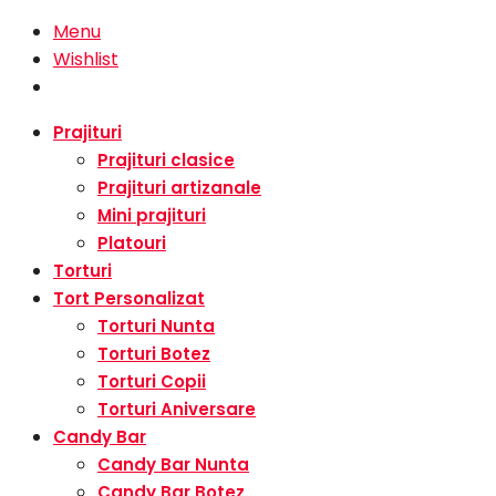
Menu
Wishlist
Prajituri
Prajituri clasice
Prajituri artizanale
Mini prajituri
Platouri
Torturi
Tort Personalizat
Torturi Nunta
Torturi Botez
Torturi Copii
Torturi Aniversare
Candy Bar
Candy Bar Nunta
Candy Bar Botez