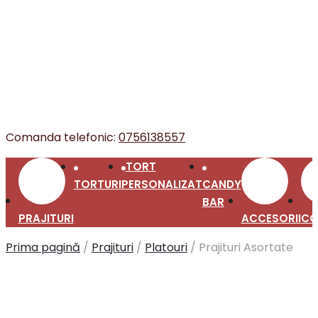
Comanda telefonic:
0756138557
TORT
PRAJITURI
TORTURI
PERSONALIZAT
CANDY
ACCESORII
CO
BAR
Prima pagină
/
Prajituri
/
Platouri
/
Prajituri Asortate