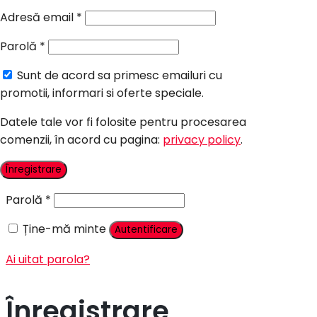
Candy Bar Botez
Adresă email
*
Accesorii
Parolă
*
Contact
Sunt de acord sa primesc emailuri cu
Autentificare
promotii, informari si oferte speciale.
Datele tale vor fi folosite pentru procesarea
comenzii, în acord cu pagina:
privacy policy
.
Nume utilizator sau adresă email
*
Înregistrare
Parolă
*
Ține-mă minte
Autentificare
Ai uitat parola?
Înregistrare