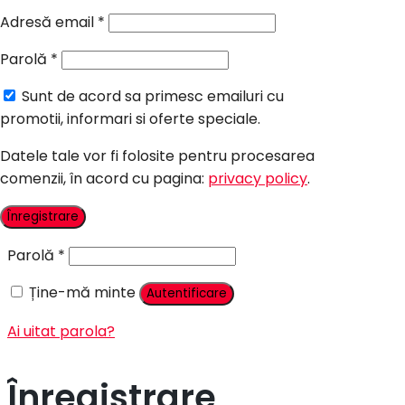
Candy Bar Botez
Adresă email
*
Accesorii
Parolă
*
Contact
Sunt de acord sa primesc emailuri cu
Autentificare
promotii, informari si oferte speciale.
Datele tale vor fi folosite pentru procesarea
comenzii, în acord cu pagina:
privacy policy
.
Nume utilizator sau adresă email
*
Înregistrare
Parolă
*
Ține-mă minte
Autentificare
Ai uitat parola?
Înregistrare