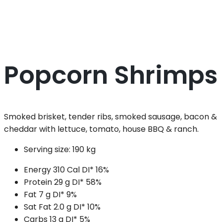
Popcorn Shrimps
Smoked brisket, tender ribs, smoked sausage, bacon &
cheddar with lettuce, tomato, house BBQ & ranch.
Serving size:
190 kg
Energy
310 Cal
DI*
16%
Protein
29 g
DI*
58%
Fat
7 g
DI*
9%
Sat Fat
2.0 g
DI*
10%
Carbs
13 g
DI*
5%