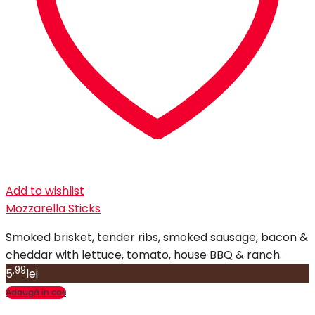
Add to wishlist
Mozzarella Sticks
Smoked brisket, tender ribs, smoked sausage, bacon &
cheddar with lettuce, tomato, house BBQ & ranch.
.99
5
lei
Adaugă în coș