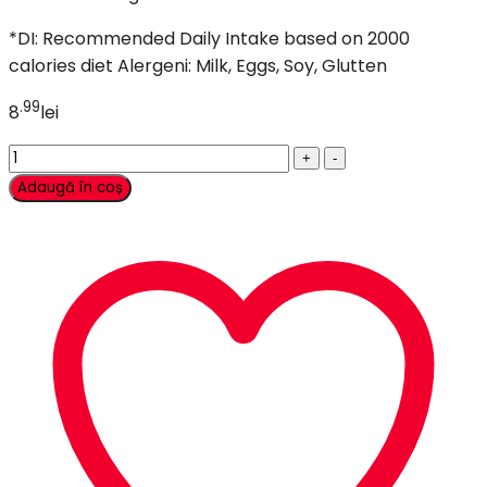
*DI: Recommended Daily Intake based on 2000
calories diet
Alergeni: Milk, Eggs, Soy, Glutten
.99
8
lei
Popcorn
Shrimps
Adaugă în coș
cantitate