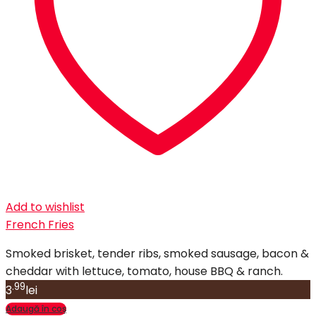
Add to wishlist
French Fries
Smoked brisket, tender ribs, smoked sausage, bacon &
cheddar with lettuce, tomato, house BBQ & ranch.
.99
3
lei
Adaugă în coș