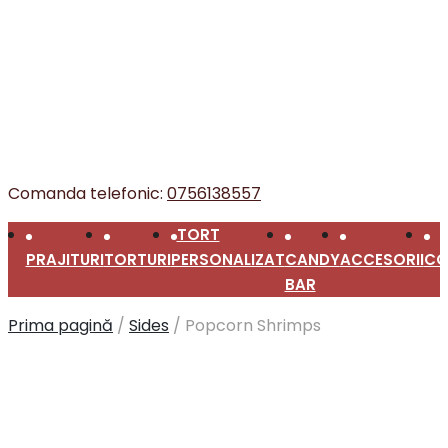
Comanda telefonic:
0756138557
TORT
PRAJITURI
TORTURI
PERSONALIZAT
CANDY
ACCESORII
CO
BAR
Prima pagină
/
Sides
/
Popcorn Shrimps