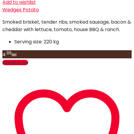
Add to wishlist
Wedges Potato
Smoked brisket, tender ribs, smoked sausage, bacon &
cheddar with lettuce, tomato, house BBQ & ranch.
Serving size:
220 kg
.99
4
lei
Adaugă în coș