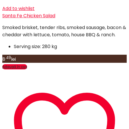
Add to wishlist
Santa Fe Chicken Salad
Smoked brisket, tender ribs, smoked sausage, bacon &
cheddar with lettuce, tomato, house BBQ & ranch.
Serving size:
280 kg
.49
8
lei
Adaugă în coș