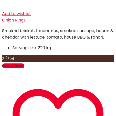
Add to wishlist
Onion Rings
Smoked brisket, tender ribs, smoked sausage, bacon &
cheddar with lettuce, tomato, house BBQ & ranch.
Serving size:
220 kg
.49
3
lei
Adaugă în coș