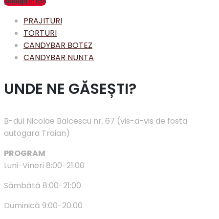
Adaugă în coș
PRAJITURI
TORTURI
CANDYBAR BOTEZ
CANDYBAR NUNTA
UNDE NE GĂSEȘTI?
B-dul Nicolae Balcescu nr. 67 (vis-a-vis de fosta
autogara Traian)
PROGRAM
Luni-Vineri 8:00-21:00
Sâmbătă 8:00-21:00
Duminică 9:00-20:00