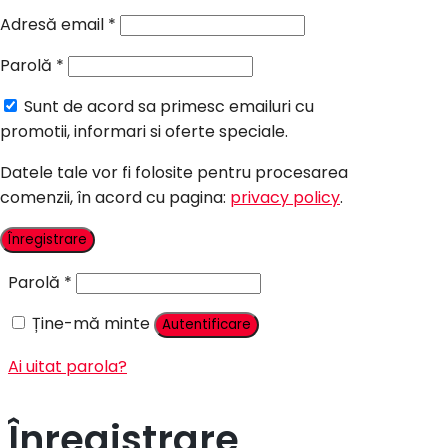
Candy Bar Botez
Adresă email
*
Accesorii
Parolă
*
Contact
Sunt de acord sa primesc emailuri cu
Autentificare
promotii, informari si oferte speciale.
Datele tale vor fi folosite pentru procesarea
comenzii, în acord cu pagina:
privacy policy
.
Nume utilizator sau adresă email
*
Înregistrare
Parolă
*
Ține-mă minte
Autentificare
Ai uitat parola?
Înregistrare