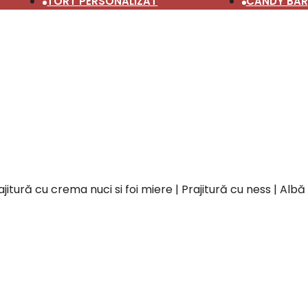
TORT PERSONALIZAT
CANDY BAR
ajitură cu crema nuci si foi miere | Prajitură cu ness | Al