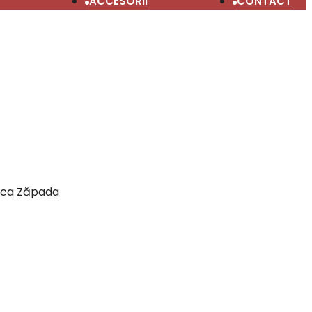
ACCESORII
CONTACT
bă ca Zăpada