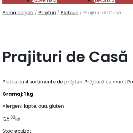
PRAJITURI
TORTURI
Prima pagină
/
Prajituri
/
Platouri
/
Prajituri de Casă
Prajituri de Casă
Platou cu 4 sortimente de prăjituri: Prăjitură cu mac | Pr
Gramaj: 1 kg
Alergeni: lapte, oua, gluten
.00
125
lei
Stoc epuizat