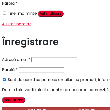
Parolă
*
Ține-mă minte
Autentificare
Ai uitat parola?
Înregistrare
Adresă email
*
Parolă
*
Sunt de acord sa primesc emailuri cu promotii, informa
Datele tale vor fi folosite pentru procesarea comenzii, 
Înregistrare