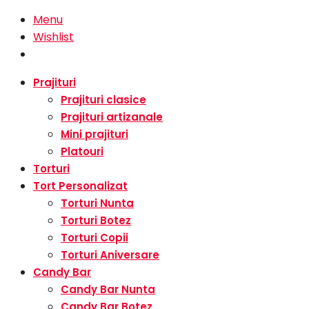
Menu
Wishlist
Prajituri
Prajituri clasice
Prajituri artizanale
Mini prajituri
Platouri
Torturi
Tort Personalizat
Torturi Nunta
Torturi Botez
Torturi Copii
Torturi Aniversare
Candy Bar
Candy Bar Nunta
Candy Bar Botez