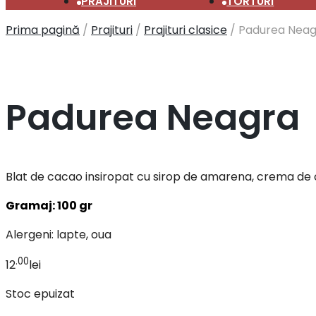
PRAJITURI
TORTURI
Prima pagină
/
Prajituri
/
Prajituri clasice
/
Padurea Neag
Padurea Neagra
Blat de cacao insiropat cu sirop de amarena, crema de 
Gramaj: 100 gr
Alergeni: lapte, oua
.00
12
lei
Stoc epuizat