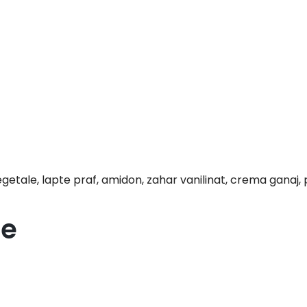
 vegetale, lapte praf, amidon, zahar vanilinat, crema gana
re