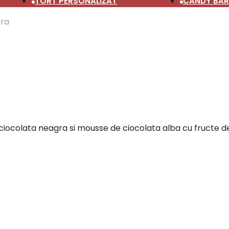
TORT PERSONALIZAT
CANDY BAR
ra
ciocolata neagra si mousse de ciocolata alba cu fructe 