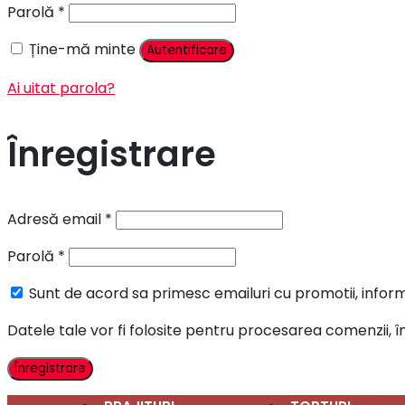
Parolă
*
Ține-mă minte
Autentificare
Ai uitat parola?
Înregistrare
Adresă email
*
Parolă
*
Sunt de acord sa primesc emailuri cu promotii, informa
Datele tale vor fi folosite pentru procesarea comenzii, 
Înregistrare