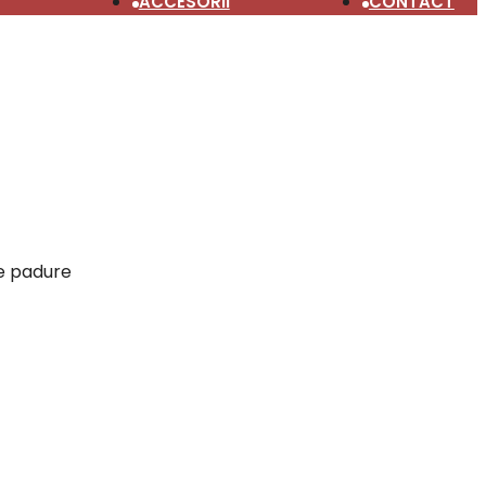
ACCESORII
CONTACT
de padure