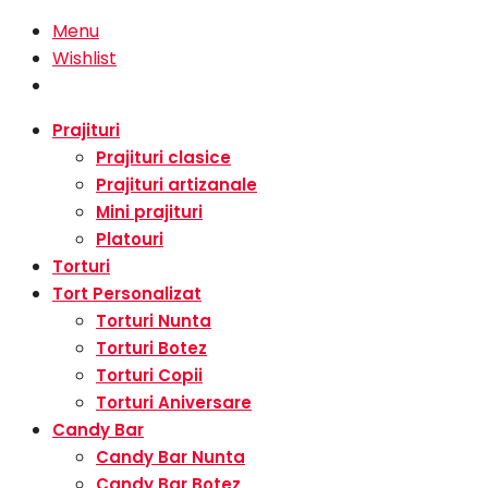
Menu
Wishlist
Prajituri
Prajituri clasice
Prajituri artizanale
Mini prajituri
Platouri
Torturi
Tort Personalizat
Torturi Nunta
Torturi Botez
Torturi Copii
Torturi Aniversare
Candy Bar
Candy Bar Nunta
Candy Bar Botez