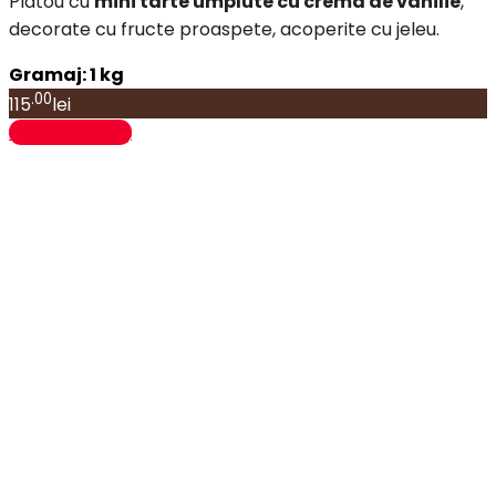
Platou cu
mini tarte umplute cu crema de vanilie
,
decorate cu fructe proaspete, acoperite cu jeleu.
Gramaj: 1 kg
.00
115
lei
Adaugă în coș