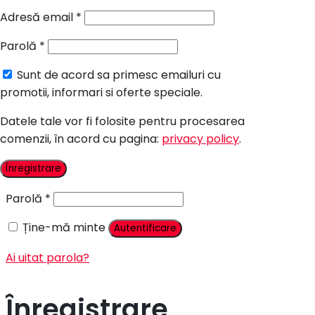
Candy Bar Botez
Adresă email
*
Accesorii
Parolă
*
Contact
Sunt de acord sa primesc emailuri cu
Autentificare
promotii, informari si oferte speciale.
Datele tale vor fi folosite pentru procesarea
comenzii, în acord cu pagina:
privacy policy
.
Nume utilizator sau adresă email
*
Înregistrare
Parolă
*
Ține-mă minte
Autentificare
Ai uitat parola?
Înregistrare