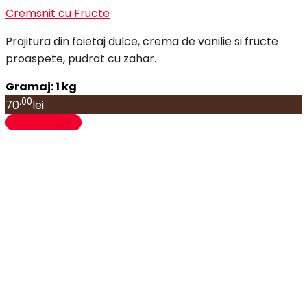
Cremsnit cu Fructe
Prajitura din foietaj dulce, crema de vanilie si fructe
proaspete, pudrat cu zahar.
Gramaj: 1 kg
.00
70
lei
Adaugă în coș