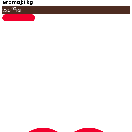
Gramaj: 1 kg
.00
220
lei
Adaugă în coș