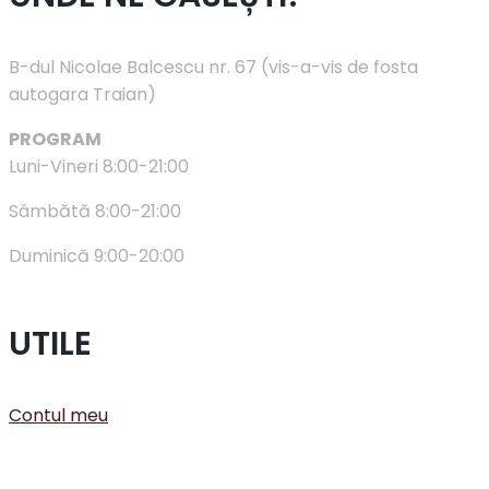
B-dul Nicolae Balcescu nr. 67 (vis-a-vis de fosta
autogara Traian)
PROGRAM
Luni-Vineri 8:00-21:00
Sâmbătă 8:00-21:00
Duminică 9:00-20:00
UTILE
Contul meu