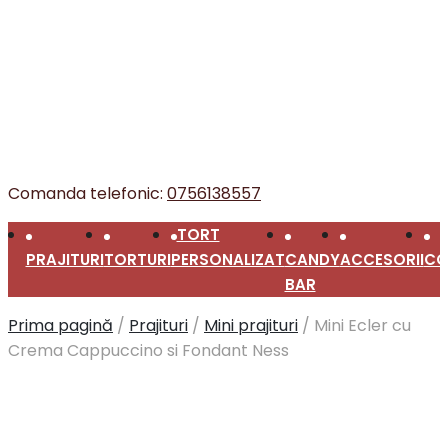
Comanda telefonic:
0756138557
TORT
PRAJITURI
TORTURI
PERSONALIZAT
CANDY
ACCESORII
CO
BAR
Prima pagină
/
Prajituri
/
Mini prajituri
/
Mini Ecler cu
Crema Cappuccino si Fondant Ness