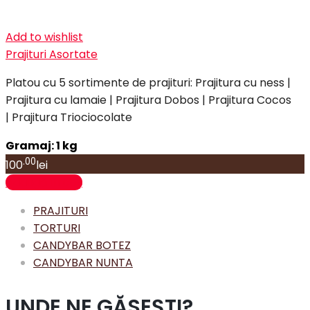
Add to wishlist
Prajituri Asortate
Platou cu 5 sortimente de prajituri: Prajitura cu ness |
Prajitura cu lamaie | Prajitura Dobos | Prajitura Cocos
| Prajitura Triociocolate
Gramaj: 1 kg
.00
100
lei
Adaugă în coș
PRAJITURI
TORTURI
CANDYBAR BOTEZ
CANDYBAR NUNTA
UNDE NE GĂSEȘTI?