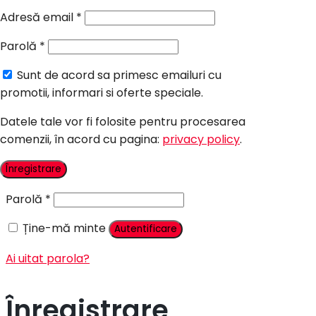
Candy Bar Botez
Adresă email
*
Accesorii
Parolă
*
Contact
Sunt de acord sa primesc emailuri cu
Autentificare
promotii, informari si oferte speciale.
Datele tale vor fi folosite pentru procesarea
comenzii, în acord cu pagina:
privacy policy
.
Nume utilizator sau adresă email
*
Înregistrare
Parolă
*
Ține-mă minte
Autentificare
Ai uitat parola?
Înregistrare