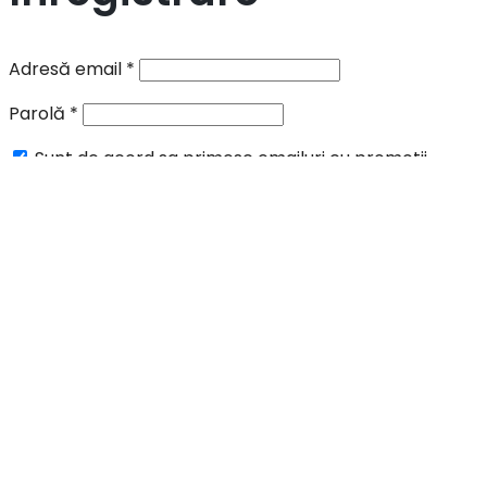
Adresă email
*
Parolă
*
Sunt de acord sa primesc emailuri cu promotii,
informari si oferte speciale.
Datele tale vor fi folosite pentru procesarea comenzii,
în acord cu pagina:
privacy policy
.
Înregistrare
Scrie si apasa Enter pentru cautare