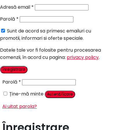
Candy Bar Botez
Adresă email
*
Accesorii
Parolă
*
Contact
Sunt de acord sa primesc emailuri cu
Autentificare
promotii, informari si oferte speciale.
Datele tale vor fi folosite pentru procesarea
comenzii, în acord cu pagina:
privacy policy
.
Nume utilizator sau adresă email
*
Înregistrare
Parolă
*
Ține-mă minte
Autentificare
Ai uitat parola?
Înregistrare