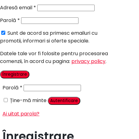
Candy Bar Botez
Adresă email
*
Accesorii
Parolă
*
Contact
Sunt de acord sa primesc emailuri cu
Autentificare
promotii, informari si oferte speciale.
Datele tale vor fi folosite pentru procesarea
comenzii, în acord cu pagina:
privacy policy
.
Nume utilizator sau adresă email
*
Înregistrare
Parolă
*
Ține-mă minte
Autentificare
Ai uitat parola?
Înregistrare