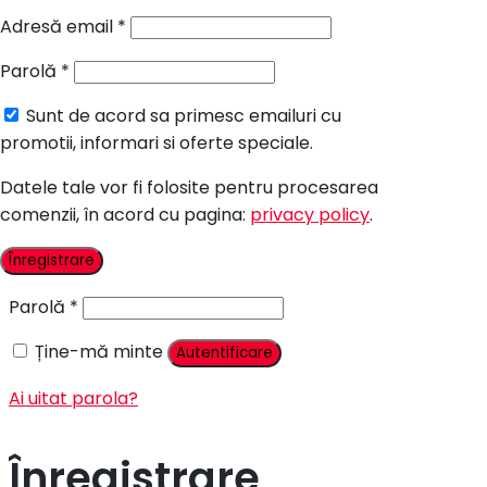
Candy Bar Botez
Adresă email
*
Accesorii
Parolă
*
Contact
Sunt de acord sa primesc emailuri cu
Autentificare
promotii, informari si oferte speciale.
Datele tale vor fi folosite pentru procesarea
comenzii, în acord cu pagina:
privacy policy
.
Nume utilizator sau adresă email
*
Înregistrare
Parolă
*
Ține-mă minte
Autentificare
Ai uitat parola?
Înregistrare