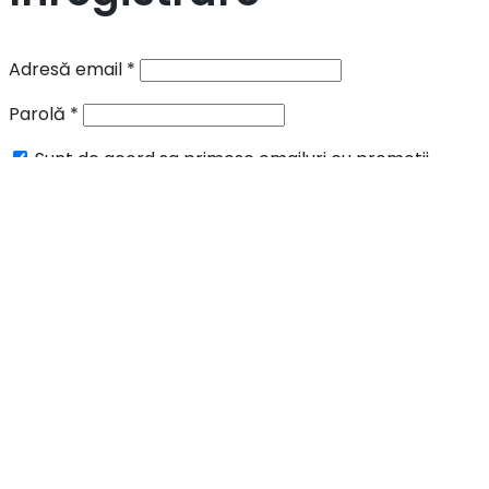
Adresă email
*
Parolă
*
Sunt de acord sa primesc emailuri cu promotii,
informari si oferte speciale.
Datele tale vor fi folosite pentru procesarea comenzii,
în acord cu pagina:
privacy policy
.
Înregistrare
Scrie si apasa Enter pentru cautare