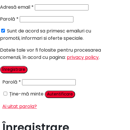
Candy Bar Botez
Adresă email
*
Accesorii
Parolă
*
Contact
Sunt de acord sa primesc emailuri cu
Autentificare
promotii, informari si oferte speciale.
Datele tale vor fi folosite pentru procesarea
comenzii, în acord cu pagina:
privacy policy
.
Nume utilizator sau adresă email
*
Înregistrare
Parolă
*
Ține-mă minte
Autentificare
Ai uitat parola?
Înregistrare