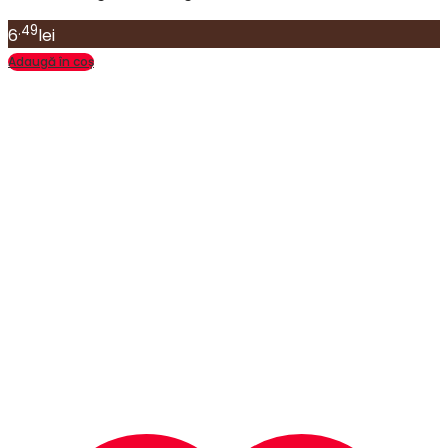
.49
6
lei
Adaugă în coș