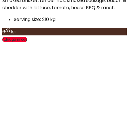
Smoked brisket, tender ribs, smoked sausage, bacon &
cheddar with lettuce, tomato, house BBQ & ranch.
Serving size:
210 kg
.99
6
lei
Adaugă în coș