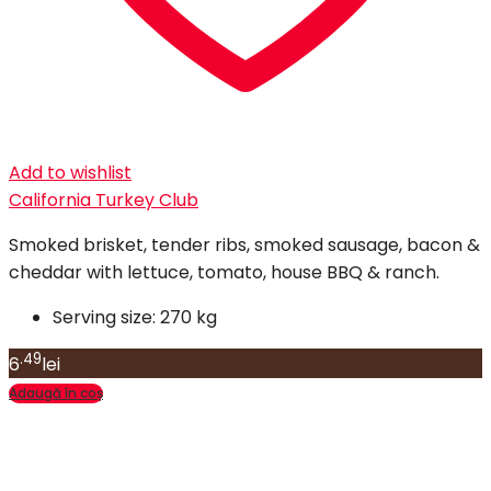
Add to wishlist
California Turkey Club
Smoked brisket, tender ribs, smoked sausage, bacon &
cheddar with lettuce, tomato, house BBQ & ranch.
Serving size:
270 kg
.49
6
lei
Adaugă în coș