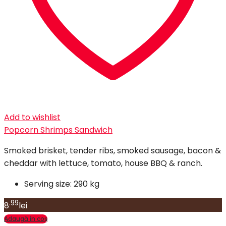
Add to wishlist
Popcorn Shrimps Sandwich
Smoked brisket, tender ribs, smoked sausage, bacon &
cheddar with lettuce, tomato, house BBQ & ranch.
Serving size:
290 kg
.99
8
lei
Adaugă în coș