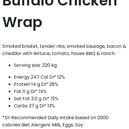
Buffalo Chicken
Wrap
Smoked brisket, tender ribs, smoked sausage, bacon &
cheddar with lettuce, tomato, house BBQ & ranch.
Serving size:
220 kg
Energy
247 Cal
DI*
12%
Protein
14 g
DI*
28%
Fat
11 g
DI*
14%
Sat Fat
3.0 g
DI*
15%
Carbs
37 g
DI*
13%
*DI: Recommended Daily Intake based on 2000
calories diet
Alergeni: Milk, Eggs, Soy