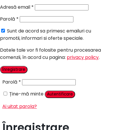
Candy Bar Botez
Adresă email
*
Accesorii
Parolă
*
Contact
Sunt de acord sa primesc emailuri cu
Autentificare
promotii, informari si oferte speciale.
Datele tale vor fi folosite pentru procesarea
comenzii, în acord cu pagina:
privacy policy
.
Nume utilizator sau adresă email
*
Înregistrare
Parolă
*
Ține-mă minte
Autentificare
Ai uitat parola?
Înregistrare