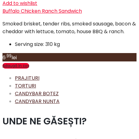
Add to wishlist
Buffalo Chicken Ranch Sandwich
Smoked brisket, tender ribs, smoked sausage, bacon &
cheddar with lettuce, tomato, house BBQ & ranch.
Serving size:
310 kg
.99
6
lei
Adaugă în coș
PRAJITURI
TORTURI
CANDYBAR BOTEZ
CANDYBAR NUNTA
UNDE NE GĂSEȘTI?