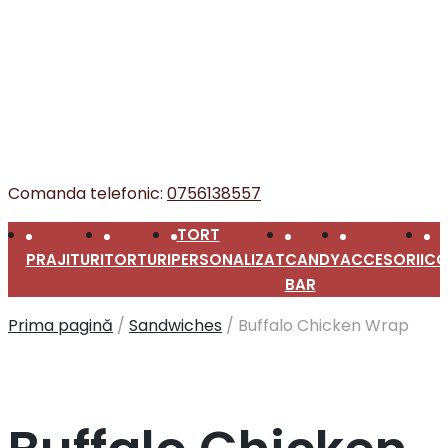
Comanda telefonic:
0756138557
TORT
PRAJITURI
TORTURI
PERSONALIZAT
CANDY
ACCESORII
CO
BAR
Prima pagină
/
Sandwiches
/
Buffalo Chicken Wrap