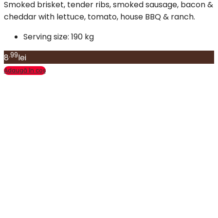
Smoked brisket, tender ribs, smoked sausage, bacon &
cheddar with lettuce, tomato, house BBQ & ranch.
Serving size:
190 kg
.99
8
lei
Adaugă în coș