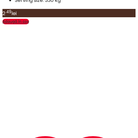
Serving size:
330 kg
.49
2
lei
Adaugă în coș