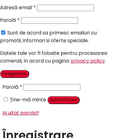
Candy Bar Botez
Adresă email
*
Accesorii
Parolă
*
Contact
Sunt de acord sa primesc emailuri cu
Autentificare
promotii, informari si oferte speciale.
Datele tale vor fi folosite pentru procesarea
comenzii, în acord cu pagina:
privacy policy
.
Nume utilizator sau adresă email
*
Înregistrare
Parolă
*
Ține-mă minte
Autentificare
Ai uitat parola?
Înregistrare