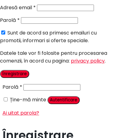
Candy Bar Botez
Adresă email
*
Accesorii
Parolă
*
Contact
Sunt de acord sa primesc emailuri cu
Autentificare
promotii, informari si oferte speciale.
Datele tale vor fi folosite pentru procesarea
comenzii, în acord cu pagina:
privacy policy
.
Nume utilizator sau adresă email
*
Înregistrare
Parolă
*
Ține-mă minte
Autentificare
Ai uitat parola?
Înregistrare