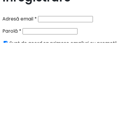
Adresă email
*
Parolă
*
Sunt de acord sa primesc emailuri cu promotii,
informari si oferte speciale.
Datele tale vor fi folosite pentru procesarea comenzii,
în acord cu pagina:
privacy policy
.
Înregistrare
Scrie si apasa Enter pentru cautare