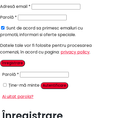
Candy Bar Botez
Adresă email
*
Accesorii
Parolă
*
Contact
Sunt de acord sa primesc emailuri cu
Autentificare
promotii, informari si oferte speciale.
Datele tale vor fi folosite pentru procesarea
comenzii, în acord cu pagina:
privacy policy
.
Nume utilizator sau adresă email
*
Înregistrare
Parolă
*
Ține-mă minte
Autentificare
Ai uitat parola?
Înregistrare