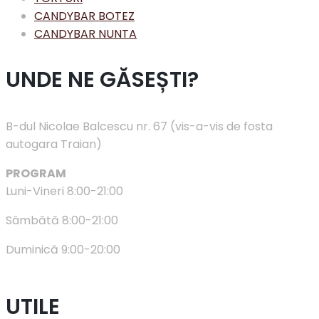
CANDYBAR BOTEZ
CANDYBAR NUNTA
UNDE NE GĂSEȘTI?
B-dul Nicolae Balcescu nr. 67 (vis-a-vis de fosta
autogara Traian)
PROGRAM
Luni-Vineri 8:00-21:00
Sâmbătă 8:00-21:00
Duminică 9:00-20:00
UTILE