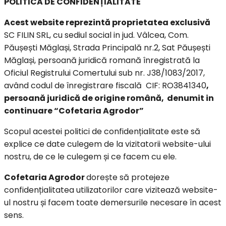
POLITICA DE CONFIDENȚIALITATE
Acest website reprezintă proprietatea exclusivă
SC FILIN SRL, cu sediul social in jud. Vâlcea, Com.
Păușești Măglași, Strada Principală nr.2, Sat Păușești
Măglași, persoană juridică romană înregistrată la
Oficiul Registrului Comertului sub nr. J38/1083/2017,
având codul de înregistrare fiscală CIF: RO3841340
,
persoană juridică de origine română, denumit in
continuare “Cofetaria Agrodor”
Scopul acestei politici de confidențialitate este să
explice ce date culegem de la vizitatorii website-ului
nostru, de ce le culegem și ce facem cu ele.
Cofetaria Agrodor
dorește să protejeze
confidențialitatea utilizatorilor care vizitează website-
ul nostru și facem toate demersurile necesare în acest
sens.