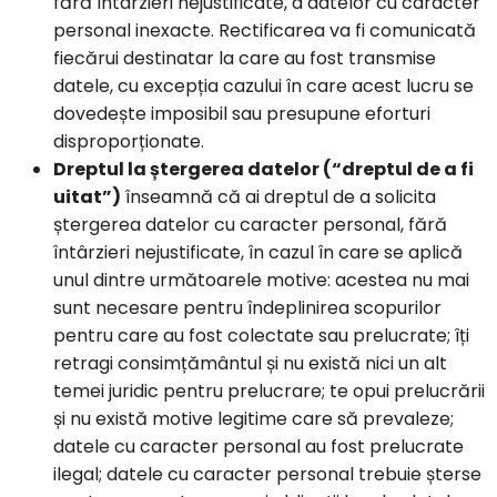
fără întârzieri nejustificate, a datelor cu caracter
personal inexacte. Rectificarea va fi comunicată
fiecărui destinatar la care au fost transmise
datele, cu excepția cazului în care acest lucru se
dovedește imposibil sau presupune eforturi
disproporționate.
Dreptul la ștergerea datelor (“dreptul de a fi
uitat”)
înseamnă că ai dreptul de a solicita
ștergerea datelor cu caracter personal, fără
întârzieri nejustificate, în cazul în care se aplică
unul dintre următoarele motive: acestea nu mai
sunt necesare pentru îndeplinirea scopurilor
pentru care au fost colectate sau prelucrate; îți
retragi consimțământul și nu există nici un alt
temei juridic pentru prelucrare; te opui prelucrării
și nu există motive legitime care să prevaleze;
datele cu caracter personal au fost prelucrate
ilegal; datele cu caracter personal trebuie șterse